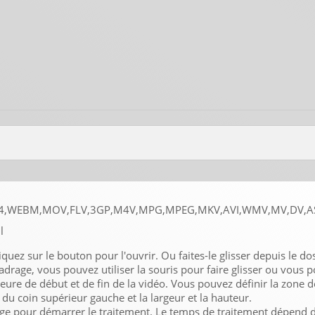
- MP4,WEBM,MOV,FLV,3GP,M4V,MPG,MPEG,MKV,AVI,WMV,MV,DV,A
l
iquez sur le bouton pour l'ouvrir. Ou faites-le glisser depuis le dos
adrage, vous pouvez utiliser la souris pour faire glisser ou vous 
heure de début et de fin de la vidéo. Vous pouvez définir la zone 
u coin supérieur gauche et la largeur et la hauteur.
ge pour démarrer le traitement. Le temps de traitement dépend de